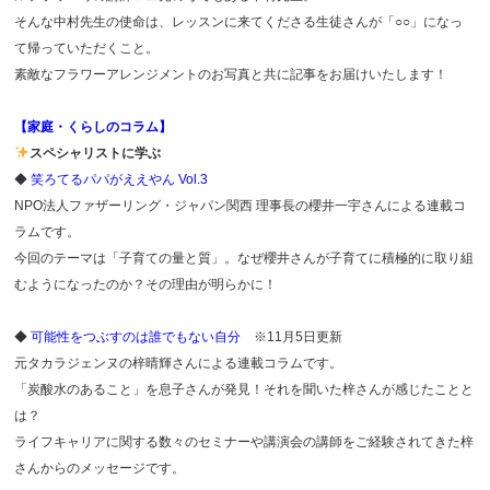
そんな中村先生の使命は、レッスンに来てくださる生徒さんが「○○」になっ
て帰っていただくこと。
素敵なフラワーアレンジメントのお写真と共に記事をお届けいたします！
【家庭・くらしのコラム】
スペシャリストに学ぶ
◆
笑ろてるパパがええやん Vol.3
NPO法人ファザーリング・ジャパン関西 理事長の櫻井一宇さんによる連載コ
ラムです。
今回のテーマは「子育ての量と質」。なぜ櫻井さんが子育てに積極的に取り組
むようになったのか？その理由が明らかに！
◆
可能性をつぶすのは誰でもない自分
※11月5日更新
元タカラジェンヌの梓晴輝さんによる連載コラムです。
「炭酸水のあること」を息子さんが発見！それを聞いた梓さんが感じたことと
は？
ライフキャリアに関する数々のセミナーや講演会の講師をご経験されてきた梓
さんからのメッセージです。