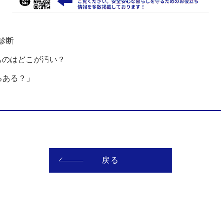
診断
なものはどこが汚い？
るある？」
戻る