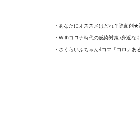
・あなたにオススメはどれ？除菌剤★
・Withコロナ時代の感染対策♪身近
・さくらいふちゃん4コマ「コロナあ