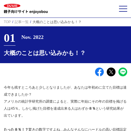
TOP
記事一覧
大概のことは思い込みかも！？
01
Nov. 2022
大概のことは思い込みかも！？
今年も残すところあと少しとなりましたが、あなたは年初めに立てた目標は達
成できましたか？
アメリカの統計学研究所の調査によると、実際に年始にその年の目標を掲げる
人は45％。しかし掲げた目標を達成出来る人はわずか
８％
という研究結果が
出ています。
たった８％！？
驚きの数字ですよね…みんなそんなにハードルの高い目標設定