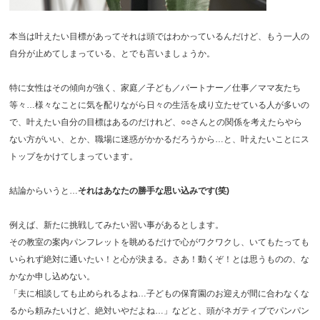
本当は叶えたい目標があってそれは頭ではわかっているんだけど、もう一人の
自分が止めてしまっている、とでも言いましょうか。
特に女性はその傾向が強く、家庭／子ども／パートナー／仕事／ママ友たち
等々…様々なことに気を配りながら日々の生活を成り立たせている人が多いの
で、叶えたい自分の目標はあるのだけれど、○○さんとの関係を考えたらやら
ない方がいい、とか、職場に迷惑がかかるだろうから…と、叶えたいことにス
トップをかけてしまっています。
結論からいうと…
それはあなたの勝手な思い込みです(笑)
例えば、新たに挑戦してみたい習い事があるとします。
その教室の案内パンフレットを眺めるだけで心がワクワクし、いてもたっても
いられず絶対に通いたい！と心が決まる。さあ！動くぞ！とは思うものの、な
かなか申し込めない。
「夫に相談しても止められるよね…子どもの保育園のお迎えが間に合わなくな
るから頼みたいけど、絶対いやだよね…」などと、頭がネガティブでパンパン