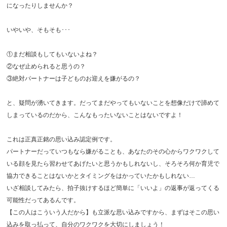
になったりしませんか？
いやいや、そもそも･･･
①まだ相談もしてもいないよね？
②なぜ止められると思うの？
③絶対パートナーは子どものお迎えを嫌がるの？
と、疑問が湧いてきます。だってまだやってもいないことを想像だけで諦めて
しまっているのだから、こんなもったいないことはないですよ！
これは正真正銘の思い込み認定例です。
パートナーだっていつもなら嫌がることも、あなたのその心からワクワクして
いる顔を見たら習わせてあげたいと思うかもしれないし、そろそろ何か育児で
協力できることはないかとタイミングをはかっていたかもしれない…
いざ相談してみたら、拍子抜けするほど簡単に「いいよ」の返事が返ってくる
可能性だってあるんです。
【この人はこういう人だから】も立派な思い込みですから、まずはそこの思い
込みを取っ払って、自分のワクワクを大切にしましょう！