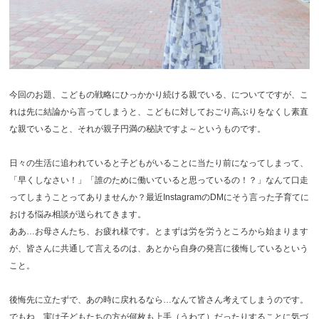
今回のお題、こどもの戦略にひっかかり続ける親でいる、についてですが、こ
れは先に結論から言ってしまうと、こどもに対しておごり高ぶりをなくし素直
な親でいること、それが親子円満の秘訣ですよ～というものです。
日々の生活に追われていると子どもがいることに当たり前になってしまって、
「早くしなさい！」「誰のために働いていると思っているの！？」なんて口走
ってしまうことってありませんか？最近InstagramのDMにそう言った子育てに
おける悩み相談が送られてきます。
ああ…お母さんたち、お疲れ様です。とまずは労を労うところから始まります
が、皆さんに共通して言えるのは、あとから自身の発言に後悔しているという
こと。
後悔先に立たずで、あの時に戻れるなら…なんて皆さん考えてしまうのです。
でもね、実は子どもたちの方が何枚も上手（うわて）だったりすることに気づ