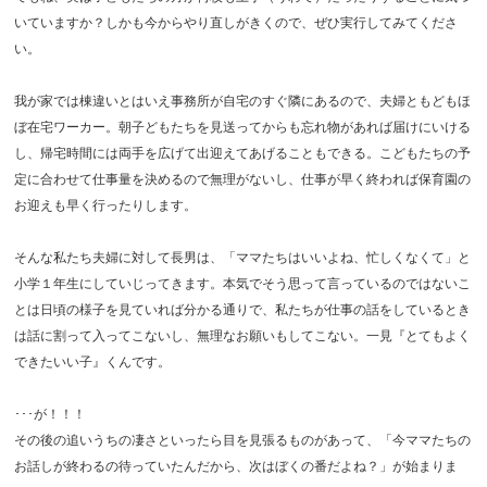
いていますか？しかも今からやり直しがきくので、ぜひ実行してみてくださ
い。
我が家では棟違いとはいえ事務所が自宅のすぐ隣にあるので、夫婦ともどもほ
ぼ在宅ワーカー。朝子どもたちを見送ってからも忘れ物があれば届けにいける
し、帰宅時間には両手を広げて出迎えてあげることもできる。こどもたちの予
定に合わせて仕事量を決めるので無理がないし、仕事が早く終われば保育園の
お迎えも早く行ったりします。
そんな私たち夫婦に対して長男は、「ママたちはいいよね、忙しくなくて」と
小学１年生にしていじってきます。本気でそう思って言っているのではないこ
とは日頃の様子を見ていれば分かる通りで、私たちが仕事の話をしているとき
は話に割って入ってこないし、無理なお願いもしてこない。一見『とてもよく
できたいい子』くんです。
･･･が！！！
その後の追いうちの凄さといったら目を見張るものがあって、「今ママたちの
お話しが終わるの待っていたんだから、次はぼくの番だよね？」が始まりま