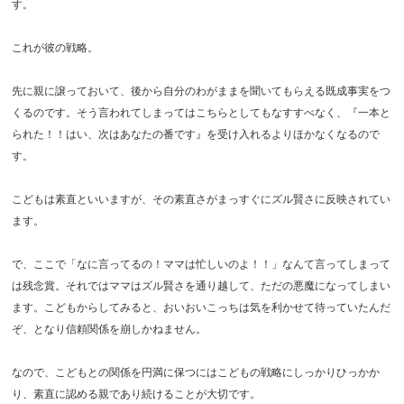
す。
これが彼の戦略。
先に親に譲っておいて、後から自分のわがままを聞いてもらえる既成事実をつ
くるのです。そう言われてしまってはこちらとしてもなすすべなく、『一本と
られた！！はい、次はあなたの番です』を受け入れるよりほかなくなるので
す。
こどもは素直といいますが、その素直さがまっすぐにズル賢さに反映されてい
ます。
で、ここで「なに言ってるの！ママは忙しいのよ！！」なんて言ってしまって
は残念賞。それではママはズル賢さを通り越して、ただの悪魔になってしまい
ます。こどもからしてみると、おいおいこっちは気を利かせて待っていたんだ
ぞ、となり信頼関係を崩しかねません。
なので、こどもとの関係を円満に保つにはこどもの戦略にしっかりひっかか
り、素直に認める親であり続けることが大切です。