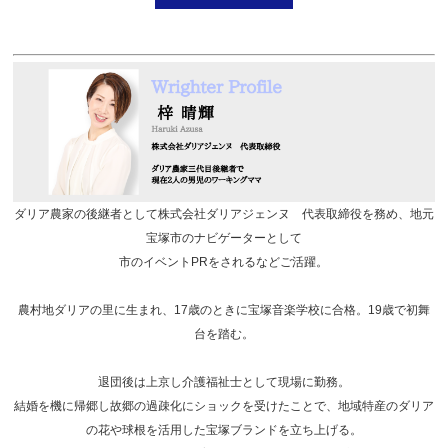
ダリア農家の後継者として株式会社ダリアジェンヌ 代表取締役を務め、地元
宝塚市のナビゲーターとして
市のイベントPRをされるなどご活躍。
農村地ダリアの里に生まれ、17歳のときに宝塚音楽学校に合格。19歳で初舞
台を踏む。
退団後は上京し介護福祉士として現場に勤務。
結婚を機に帰郷し故郷の過疎化にショックを受けたことで、地域特産のダリア
の花や球根を活用した宝塚ブランドを立ち上げる。