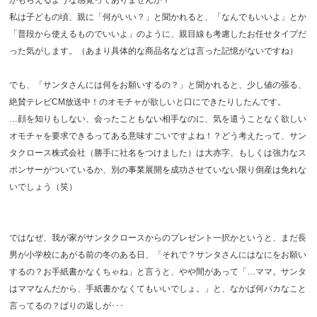
私は子どもの頃、親に「何がいい？」と聞かれると、「なんでもいいよ」とか
「普段から使えるものでいいよ」のように、親目線も考慮したお任せタイプだ
った気がします。（あまり具体的な商品名などは言った記憶がないですね）
でも、「サンタさんには何をお願いするの？」と聞かれると、少し値の張る、
絶賛テレビCM放送中！のオモチャが欲しいと口にできたりしたんです。
…顔を知りもしない、会ったこともない相手なのに、気を遣うことなく欲しい
オモチャを要求できるってある意味すごいですよね！？どう考えたって、サン
タクロース株式会社（勝手に社名をつけました）は大赤字、もしくは強力なス
ポンサーがついているか、別の事業展開を成功させていない限り倒産は免れな
いでしょう（笑）
ではなぜ、我が家がサンタクロースからのプレゼント一択かというと、まだ長
男が小学校にあがる前の冬のある日、「それで？サンタさんにはなにをお願い
するの？お手紙書かなくちゃね」と言うと、やや間があって「…ママ。サンタ
はママなんだから、手紙書かなくてもいいでしょ。」と、なかば何バカなこと
言ってるの？ばりの返しが･･･