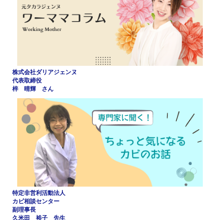
株式会社ダリアジェンヌ
代表取締役
梓 晴輝 さん
特定非営利活動法人
カビ相談センター
副理事長
久米田 裕子 先生