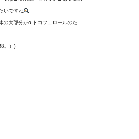
たいですね
体の大部分がα‐トコフェロールのた
8。）)