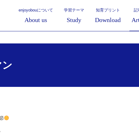
enjoyobouについて
学習テーマ
知育プリント
記
About us
Study
Download
Ar
マン
節
。