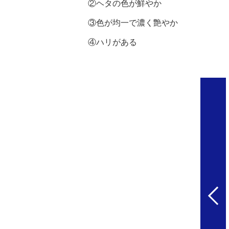
②ヘタの色が鮮やか
③色が均一で濃く艶やか
④ハリがある