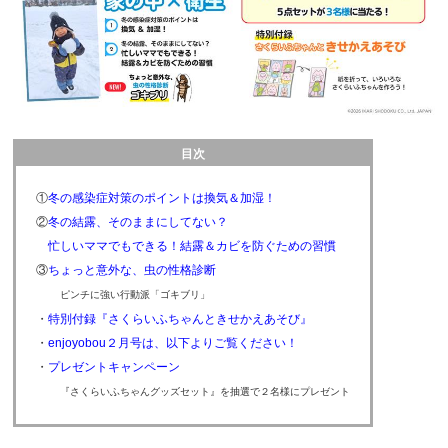
目次
①
冬の感染症対策のポイントは換気＆加湿！
②
冬の結露、そのままにしてない？
忙しいママでもできる！結露＆カビを防ぐための習慣
③
ちょっと意外な、虫の性格診断
ピンチに強い行動派「ゴキブリ」
・
特別付録『さくらいふちゃんときせかえあそび』
・
enjoyobou２月号は、以下よりご覧ください！
・
プレゼントキャンペーン
『さくらいふちゃんグッズセット』を抽選で２名様にプレゼント