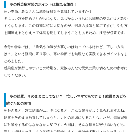
冬の感染症対策のポイントは換気＆加湿！
寒い季節、みなさんは感染症対策を意識していますか？
冬はつい窓を閉め切りがちになり、気づかないうちにお部屋の空気がよどみや
すくなります。この時期に特に大切なのが、部屋の換気と加湿ですが、やり方
を間違えるとかえって体調を崩してしまうこともあるため、注意が必要です。
今号の特集では、「換気や加湿が大事なのは知っているけれど、正しい方法
は？」という疑問に寄り添い、寒い季節でも無理なく実践できるポイントをま
とめました。
感染症が流行しやすいこの時期を、家族みんなで元気に乗り切るための参考に
してください。
冬の結露、そのままにしてない？ 忙しいママでもできる！結露＆カビを
防ぐための習慣
朝起きると、窓に結露が…。冬になると、こんな光景がよく見られますよね。
結露をそのまま放置してしまうと、カビの原因になることも。ただ、毎日完璧
に対策をするのはなかなか大変です。今回は、そんな毎日に寄り添いながら、
楽しく続けられる小さな習慣をご紹介します。無理せず取り入れられるコツ