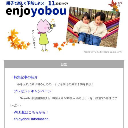
目次
・
特集記事の紹介
冬を元気に乗り切るための、子ども向けの風邪予防を解説！
・
プレゼントキャンペーン
「Sakulife 衣類用防虫剤」18個入り＆30個入りのセットを、抽選で5名様にプ
レゼント
・
WEB版はこちらから！
・
enjoyobou Information