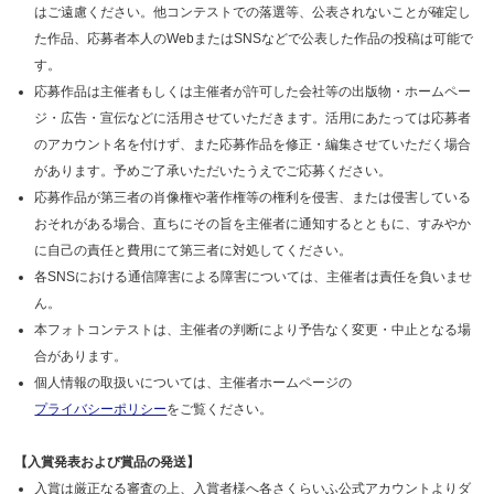
はご遠慮ください。他コンテストでの落選等、公表されないことが確定し
た作品、応募者本人のWebまたはSNSなどで公表した作品の投稿は可能で
す。
応募作品は主催者もしくは主催者が許可した会社等の出版物・ホームペー
ジ・広告・宣伝などに活用させていただきます。活用にあたっては応募者
のアカウント名を付けず、また応募作品を修正・編集させていただく場合
があります。予めご了承いただいたうえでご応募ください。
応募作品が第三者の肖像権や著作権等の権利を侵害、または侵害している
おそれがある場合、直ちにその旨を主催者に通知するとともに、すみやか
に自己の責任と費用にて第三者に対処してください。
各SNSにおける通信障害による障害については、主催者は責任を負いませ
ん。
本フォトコンテストは、主催者の判断により予告なく変更・中止となる場
合があります。
個人情報の取扱いについては、主催者ホームページの
プライバシーポリシー
をご覧ください。
【入賞発表および賞品の発送】
入賞は厳正なる審査の上、入賞者様へ各さくらいふ公式アカウントよりダ