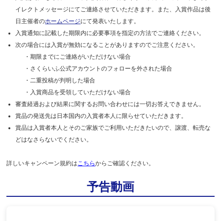
イレクトメッセージにてご連絡させていただきます。また、入賞作品は後
日主催者の
ホームページ
にて発表いたします。
入賞通知に記載した期限内に必要事項を指定の方法でご連絡ください。
次の場合には入賞が無効になることがありますのでご注意ください。
・期限までにご連絡がいただけない場合
・さくらいふ公式アカウントのフォローを外された場合
・二重投稿が判明した場合
・入賞商品を受領していただけない場合
審査経過および結果に関するお問い合わせには一切お答えできません。
賞品の発送先は日本国内の入賞者本人に限らせていただきます。
賞品は入賞者本人とそのご家族でご利用いただきたいので、譲渡、転売な
どはなさらないでください。
詳しいキャンペーン規約は
こちら
からご確認ください。
予告動画