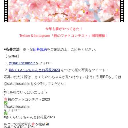
今年も春がやってきた！
Twitter＆Instagram「桜のフォトコンテスト」同時開催！
■応募方法
※下記
応募規約
をご確認の上、ご応募ください。
【Twitter】
@sakulifesuishin
をフォロー
#さくらいふちゃんとお花見2023
をつけて桜の写真をツイート！
応募いただく際は、さくらいふちゃんが見つけやすいように引用RTもしくは
@sakulifesuishinをタグ付してください!
\
#TLを桜でいっぱいにしよう
/
桜のフォトコンテスト2023
@sakulifesuishin
をフォロー
#さくらいふちゃんとお花見2023
をつけて桜の写真
を投稿
応募は5月10日まで♪