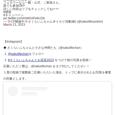
フォロワーなら一般・公式・ご新規さん、
誰でも参加OK‼
詳しい内容はリプをチェックしてね〜
#懸賞
#キャンペーン
pic.twitter.com/mWAXFwKcDb
—
CP開催中
さくらいふちゃん＠イカリ消毒(株) (@sakulifesuishin)
March 21, 2023
【Instagram】
◆ さくらいふちゃんと小さな仲間たち（@sakulifechan）
@sakulifechan
をフォロー
#さくらいふちゃんとお花見2023
をつけて桜の写真を投稿！
応募いただく際は、@sakulifechan をタグ付けしてください！
１度の投稿で複数枚ご応募いただいた場合、トップに表示されたお写真を審査
の対象とします。