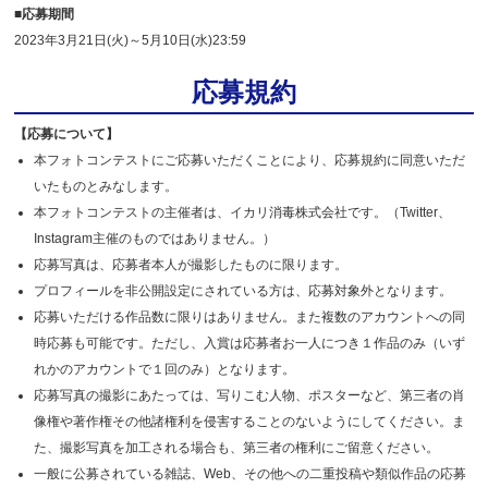
■応募期間
2023年3月21日(火)～5月10日(水)23:59
応募規約
【応募について】
本フォトコンテストにご応募いただくことにより、応募規約に同意いただ
いたものとみなします。
本フォトコンテストの主催者は、イカリ消毒株式会社です。（Twitter、
Instagram主催のものではありません。）
応募写真は、応募者本人が撮影したものに限ります。
プロフィールを非公開設定にされている方は、応募対象外となります。
応募いただける作品数に限りはありません。また複数のアカウントへの同
時応募も可能です。ただし、入賞は応募者お一人につき１作品のみ（いず
れかのアカウントで１回のみ）となります。
応募写真の撮影にあたっては、写りこむ人物、ポスターなど、第三者の肖
像権や著作権その他諸権利を侵害することのないようにしてください。ま
た、撮影写真を加工される場合も、第三者の権利にご留意ください。
一般に公募されている雑誌、Web、その他への二重投稿や類似作品の応募