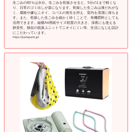
生ごみの80％は水分。生ごみを乾燥させると、5分の1まで軽くな
り、日常のゴミ出しが楽になります。乾燥した生ごみは液だれがな
く、腐敗や嫌なニオイ、コバエの発生を抑え、室内を清潔に保ちま
す。また、乾燥した生ごみを細かく砕くことで、有機肥料としても
活用できます。縦横A4用紙サイズ程度の大きさ、深夜にも使える
静音性、独自の脱臭ユニットでニオイにくい等、生活になじむ設計
にこだわっています。
https://parisparis.jp/