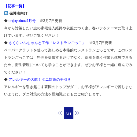
【記事一覧】
保護者向け
◆
enjoyobou4月号
※3月7日更新
今から対策したい虫の家宅侵入経路や衣服につく虫、春バテをテーマに取り上
げています。ぜひご覧ください！
◆
さくらいふちゃんと工作「レストランごっこ」
※3月7日更新
ペーパークラフトを使って楽しめる本格的なレストランごっこです。このレス
トランごっこでは、料理を提供するだけでなく、食器を洗う作業も体験できる
ため、衛生管理についても学ぶことができます。ぜひお子様と一緒に遊んでみ
てください！
◆
アレルギーの大敵！ダニ対策の手引き
アレルギーを引き起こす要因のトップがダニ。お子様がアレルギーで苦しまな
いように、ダニ対策の方法を豆知識とともにご紹介します。
ALL