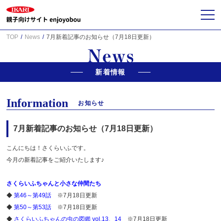
TOP
News
7月新着記事のお知らせ（7月18日更新）
新着情報
Information
お知らせ
7月新着記事のお知らせ（7月18日更新）
こんにちは！さくらいふです。
今月の新着記事をご紹介いたします♪
さくらいふちゃんと小さな仲間たち
◆
第46～第49話
※7月18日更新
◆
第50～第53話
※7月18日更新
◆
さくらいふちゃんの虫の図鑑 vol.13、14
※7月18日更新