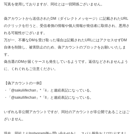
写真を使用しておりますが、同社とは一切関係ございません。
偽アカウントから送信されたDM（ダイレクトメッセージ）に記載されたURL
のクリックを行うと、受信者側の情報や個人情報が発信者に取得され、悪用さ
れる可能性がございます。
万が一、不審なDMを受け取った場合は記載されたURLにはアクセスせずDM
自体を削除し、被害防止のため、偽アカウントのブロックをお願いいたしま
す。
偽当選のDMが届くケースも発生しているようです。返信などされませんよう
に、くれぐれもご注意ください。
【偽アカウントの一例】
・「@sakuliifechan」*「ii」と連続表記になっている。
・「@sakullifechan」*「ll」と連続表記になっている。
いずれも非公開アカウントですが、同社のアカウントが非公開であることはご
ざいません。
現在、同社よりInstagram側へ問い合わせをし、スパム報告およびなりすまし