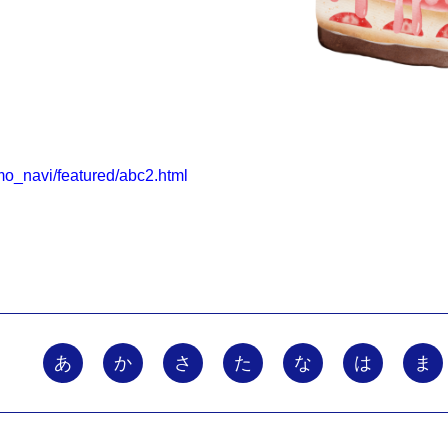
mo_navi/featured/abc2.html
あ
か
さ
た
な
は
ま