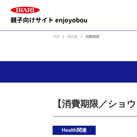
TOP
用語集
消費期限
【消費期限／ショウ
Health関連