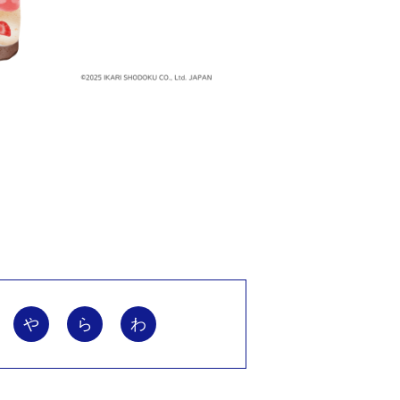
や
ら
わ