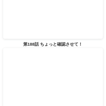
第188話 ちょっと確認させて！