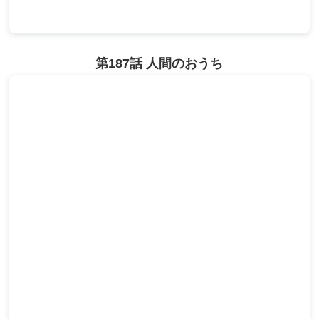
第187話 人間のおうち