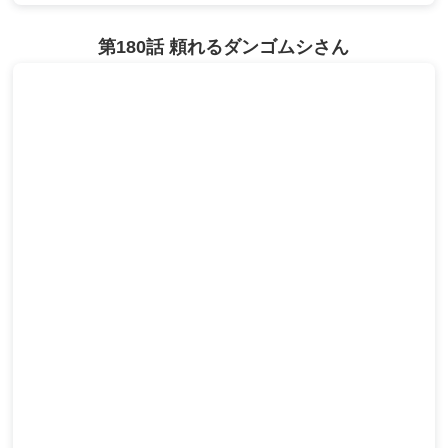
第180話 頼れるダンゴムシさん