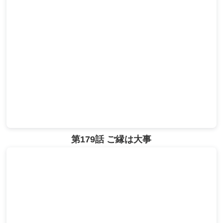
第179話 ご縁は大事