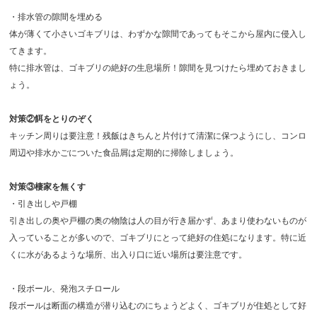
・排水管の隙間を埋める
体が薄くて小さいゴキブリは、わずかな隙間であってもそこから屋内に侵入し
てきます。
特に排水管は、ゴキブリの絶好の生息場所！隙間を見つけたら埋めておきまし
ょう。
対策②餌をとりのぞく
キッチン周りは要注意！残飯はきちんと片付けて清潔に保つようにし、コンロ
周辺や排水かごについた食品屑は定期的に掃除しましょう。
対策③棲家を無くす
・引き出しや戸棚
引き出しの奥や戸棚の奥の物陰は人の目が行き届かず、あまり使わないものが
入っていることが多いので、ゴキブリにとって絶好の住処になります。特に近
くに水があるような場所、出入り口に近い場所は要注意です。
・段ボール、発泡スチロール
段ボールは断面の構造が潜り込むのにちょうどよく、ゴキブリが住処として好