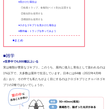
♦見かけた場合は
①粘着トラップ、食毒剤(ベイト剤)を設置する
②殺虫剤を使用する
③燻蒸剤を使用する
♦小さなゴキブリを見かけた場合は
♦番外編：トラップを作ってみよう
■まとめ
■雑学
♦世界中で4,000種以上いる
実は種類が豊富なゴキブリ。このうち、屋内に侵入し害虫として扱われるのは
1%以下で、大多数は屋外で生活しています。日本には64種（2022年4月時
点）おり、その中でも私たちがよく目にするのはクロゴキブリとチャバネゴキ
ブリの2種ではないでしょうか。