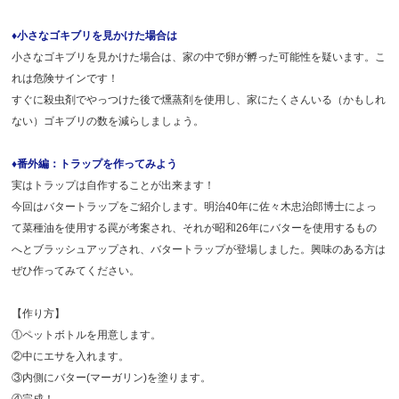
♦小さなゴキブリを見かけた場合は
小さなゴキブリを見かけた場合は、家の中で卵が孵った可能性を疑います。こ
れは危険サインです！
すぐに殺虫剤でやっつけた後で燻蒸剤を使用し、家にたくさんいる（かもしれ
ない）ゴキブリの数を減らしましょう。
♦番外編：トラップを作ってみよう
実はトラップは自作することが出来ます！
今回はバタートラップをご紹介します。明治40年に佐々木忠治郎博士によっ
て菜種油を使用する罠が考案され、それが昭和26年にバターを使用するもの
へとブラッシュアップされ、バタートラップが登場しました。興味のある方は
ぜひ作ってみてください。
【作り方】
①ペットボトルを用意します。
②中にエサを入れます。
③内側にバター(マーガリン)を塗ります。