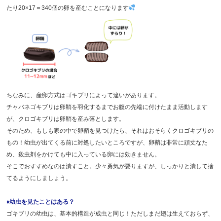
たり20×17＝340個の卵を産むことになります
ちなみに、産卵方式はゴキブリによって違いがあります。
チャバネゴキブリは卵鞘を羽化するまでお腹の先端に付けたまま活動します
が、クロゴキブリは卵鞘を産み落とします。
そのため、もしも家の中で卵鞘を見つけたら、それはおそらくクロゴキブリの
もの！幼虫が出てくる前に対処したいところですが、卵鞘は非常に頑丈なた
め、殺虫剤をかけても中に入っている卵には効きません。
そこでおすすめなのは潰すこと。少々勇気が要りますが、しっかりと潰して捨
てるようにしましょう。
♦幼虫を見たことはある？
ゴキブリの幼虫は、基本的構造が成虫と同じ！ただしまだ翅は生えておらず、