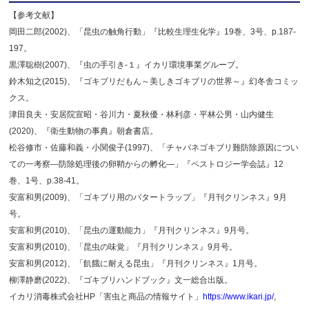
【参考文献】
岡田二郎(2002)、「昆虫の触角行動」『比較生理生化学』19巻、3号、p.187-
197。
黒澤聡樹(2007)、『虫の手引き-１』イカリ環境事業グループ。
鈴木知之(2015)、『ゴキブリだもん～美しきゴキブリの世界～』幻冬舎コミッ
クス。
津田良夫・安居院宣昭・谷川力・夏秋優・林利彦・平林公男・山内健生
(2020)、『衛生動物の事典』朝倉書店。
松谷修市・佐藤和義・小関俊子(1997)、「チャバネゴキブリ難防除原因につい
ての一考察―防除処理後の卵鞘からの孵化―」『ペストロジー学会誌』12
巻、1号、p.38-41。
安富和男(2009)、「ゴキブリ用のバタートラップ」『月刊クリンネス』9月
号。
安富和男(2010)、「昆虫の運動能力」『月刊クリンネス』9月号。
安富和男(2010)、「昆虫の味覚」『月刊クリンネス』9月号。
安富和男(2012)、「飢餓に耐える昆虫」『月刊クリンネス』1月号。
柳澤静磨(2022)、『ゴキブリハンドブック』文一総合出版。
イカリ消毒株式会社HP「害虫と商品の情報サイト」
https://www.ikari.jp/
,