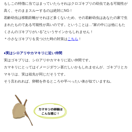
もしこの特徴に当てはまっていたらそれはクロゴキブリの幼虫である可能性が
高く、そのままスルーするのは絶対にNG！
若齢幼虫は移動距離がそれほど多くないため、その若齢幼虫はあなたの家で生
まれたものである可能性が高いのです。ということは…“家の中には他にもた
くさんのゴキブリがいる”というサインかもしれません！
＊小さなゴキブリを見つけた時の対策は
こちら
！
♦実はシロアリやカマキリに近い仲間
実はゴキブリは、シロアリやカマキリに近い仲間です。
カマキリにとってはイメージダウン甚だしいかもしれませんが、ゴキブリとカ
マキリは、実は祖先が同じだそうです。
そう言われれば、卵鞘を作るところや平べったい体が似ていますね。