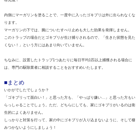
④完成！
内側にマーガリンを塗ることで、一度中に入ったゴキブリは外に出られなくな
ります。
マーガリンの下では、腕についたすべり止めも大した効果を発揮しません。
このトラップの場合だとゴキブリが生け捕りされるので、「生きた状態を見た
くない！」という方にはあまり向いていません。
ちなみに、設置したトラップ1つあたりに毎日平均1匹以上捕獲される場合に
は、専門の駆除業者に相談することをおすすめいたします。
■まとめ
いかがでしたでしょうか？
「ゴキブリって面白い！」と思った方も、「やっぱり嫌い…」と思った方もい
らっしゃることでしょう。ただ、どちらにしても、家にゴキブリがいるのは衛
生的によくありません。
しっかりと対策を行って、家の中にゴキブリが入り込まないように、そして棲
みつかないようにしましょう！