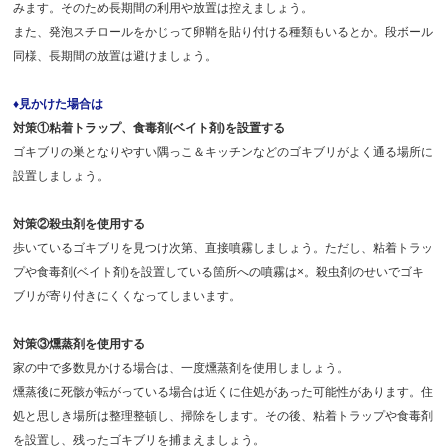
みます。そのため長期間の利用や放置は控えましょう。
また、発泡スチロールをかじって卵鞘を貼り付ける種類もいるとか。段ボール
同様、長期間の放置は避けましょう。
♦見かけた場合は
対策①粘着トラップ、食毒剤(ベイト剤)を設置する
ゴキブリの巣となりやすい隅っこ＆キッチンなどのゴキブリがよく通る場所に
設置しましょう。
対策②殺虫剤を使用する
歩いているゴキブリを見つけ次第、直接噴霧しましょう。ただし、粘着トラッ
プや食毒剤(ベイト剤)を設置している箇所への噴霧は×。殺虫剤のせいでゴキ
ブリが寄り付きにくくなってしまいます。
対策③燻蒸剤を使用する
家の中で多数見かける場合は、一度燻蒸剤を使用しましょう。
燻蒸後に死骸が転がっている場合は近くに住処があった可能性があります。住
処と思しき場所は整理整頓し、掃除をします。その後、粘着トラップや食毒剤
を設置し、残ったゴキブリを捕まえましょう。