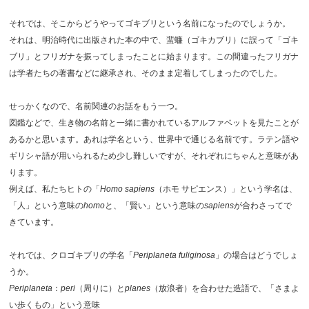
それでは、そこからどうやってゴキブリという名前になったのでしょうか。
それは、明治時代に出版された本の中で、蜚蠊（ゴキカブリ）に誤って「ゴキ
ブリ」とフリガナを振ってしまったことに始まります。この間違ったフリガナ
は学者たちの著書などに継承され、そのまま定着してしまったのでした。
せっかくなので、名前関連のお話をもう一つ。
図鑑などで、生き物の名前と一緒に書かれているアルファベットを見たことが
あるかと思います。あれは学名という、世界中で通じる名前です。ラテン語や
ギリシャ語が用いられるため少し難しいですが、それぞれにちゃんと意味があ
ります。
例えば、私たちヒトの「
Homo sapiens
（ホモ サピエンス）」という学名は、
「人」という意味の
homo
と、「賢い」という意味の
sapiens
が合わさってで
きています。
それでは、クロゴキブリの学名「
Periplaneta fuliginosa
」の場合はどうでしょ
うか。
Periplaneta
：
peri
（周りに）と
planes
（放浪者）を合わせた造語で、「さまよ
い歩くもの」という意味