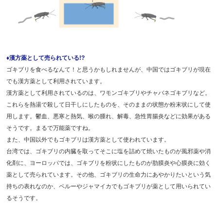
♦漢方薬として売られている!?
ゴキブリを食べるなんて！と思うかもしれませんが、中国ではゴキブリが現在
でも漢方薬として利用されています。
漢方薬として利用されているのは、ワモンゴキブリやチャバネゴキブリなど。
これらを熱湯で殺して日干しにしたものを、そのままの状態か粉末状にして使
用します。鬱血、悪寒と熱気、喉の腫れ、解毒、急性胃腸炎などに効果がある
そうです。まるで万能薬ですね。
また、中国以外でもゴキブリは漢方薬として使われています。
台湾では、ゴキブリの内臓を取ってそこに塩を詰めて焼いたものが風邪薬や消
化剤に、ヨーロッパでは、ゴキブリを粉状にしたものが肋膜炎や心膜炎に効く
薬として売られています。その他、ゴキブリの生命力にあやかりたいという気
持ちの表れなのか、ペルーやジャマイカでもゴキブリが薬として用いられてい
るそうです。