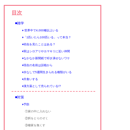
目次
■雑学
♦ 世界中で4,000種以上いる
♦「1匹いたら100匹いる」って本当？
♦幼虫を見たことはある？
♦実はシロアリやカマキリに近い仲間
♦なかなか新聞紙で叩き潰せないワケ
♦現在の名前は誤植から
♦水なしで5週間生きられる種類がいる
♦共食いする
♦漢方薬として売られている!?
■対策
♦予防
①家の中に入れない
②餌をとりのぞく
③棲家を無くす