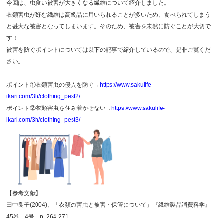
今回は、虫食い被害が大きくなる繊維について紹介しました。
衣類害虫が好む繊維は高級品に用いられることが多いため、食べられてしまう
と甚大な被害となってしまいます。そのため、被害を未然に防ぐことが大切で
す！
被害を防ぐポイントについては以下の記事で紹介しているので、是非ご覧くだ
さい。
ポイント①衣類害虫の侵入を防ぐ→
https://www.sakulife-
ikari.com/3h/clothing_pest2/
ポイント②衣類害虫を住み着かせない→
https://www.sakulife-
ikari.com/3h/clothing_pest3/
【参考文献】
田中良子(2004)、「衣類の害虫と被害・保管について」『繊維製品消費科学』
45巻、4号、p. 264-271。