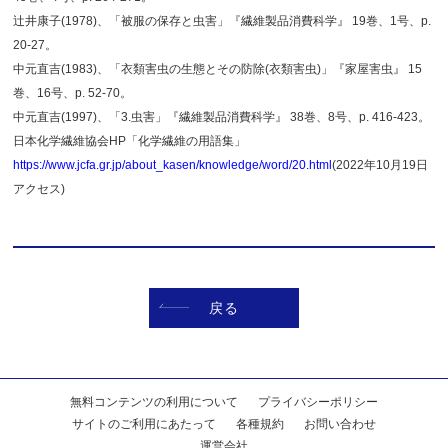
辻井康子(1978)、「被服の保存と虫害」『繊維製品消費科学』 19巻、1号、p.
20-27。
中元直吉(1983)、「衣類害虫の生態とその防除(衣類害虫)」『家屋害虫』 15
巻、16号、p. 52-70。
中元直吉(1997)、「3.虫害」『繊維製品消費科学』 38巻、8号、p. 416-423。
日本化学繊維協会HP「化学繊維の用語集」
https://www.jcfa.gr.jp/about_kasen/knowledge/word/20.html
(2022年10月19日
アクセス)
戻る
無料コンテンツの利用について
プライバシーポリシー
サイトのご利用にあたって
各種規約
お問い合わせ
運営会社